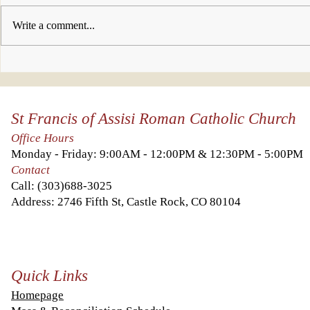
Write a comment...
Celebration
Nuest
Photo Gallery
práct
in honor of Fr
cuare
St Francis of Assisi Roman Catholic Church
Carlos's 15th
year
Office Hours
anniversary!
Monday - Friday: 9:00AM - 12:00PM & 12:30PM - 5:00PM
Contact
Call:
(303)688-3025
Address: 2746 Fifth St, Castle Rock, CO 80104
Quick Links
Homepage