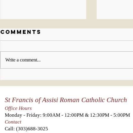
Comments
Write a comment...
Celebration
Nuest
Photo Gallery
práct
in honor of Fr
cuare
St Francis of Assisi Roman Catholic Church
Carlos's 15th
year
Office Hours
anniversary!
Monday - Friday: 9:00AM - 12:00PM & 12:30PM - 5:00PM
Contact
Call:
(303)688-3025