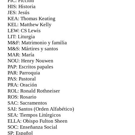
FIC: Ficción
HIS: Historia
JES: Jesús
KEA: Thomas Keating
KEL: Matthew Kelly
LEW: CS Lewis
LIT: Liturgia
M&F: Matrimonio y familia
M&S: Mártires y santos
MAR: María
NOU: Henry Nouwen
PAP: Escritos papales
PAR: Parroquia
PAS: Pastoral
PRA: Oración
ROL: Ronald Rothneiser
ROS: Rosario
SAC: Sacramentos
SAI: Santos (Orden Alfabético)
SEA: Tiempos Litúrgicos
ELLA: Obispo Fulton Sheen
SOC: Enseñanza Social
SP: Español