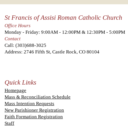
Photo Gallery
práct
in honor of Fr
cuare
St Francis of Assisi Roman Catholic Church
Carlos's 15th
year
Office Hours
anniversary!
Monday - Friday: 9:00AM - 12:00PM & 12:30PM - 5:00PM
Contact
Call:
(303)688-3025
Address: 2746 Fifth St, Castle Rock, CO 80104
Quick Links
Homepage
Mass & Reconciliation Schedule
Mass Intention Requests
New Parishioner Registration
Faith Formation Registration
Staff