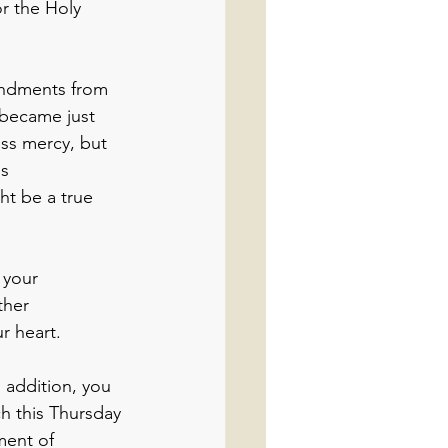
or the Holy 
andments from 
 became just 
ss mercy, but 
s 
ht be a true 
 your 
ther 
r heart.
 addition, you 
h this Thursday 
ment of 