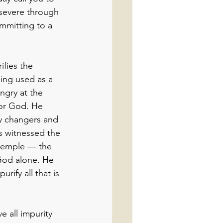
rsevere through 
mmitting to a 
ifies the 
ing used as a 
gry at the 
for God. He 
ey changers and 
us witnessed the 
temple — the 
God alone. He 
urify all that is 
 all impurity 