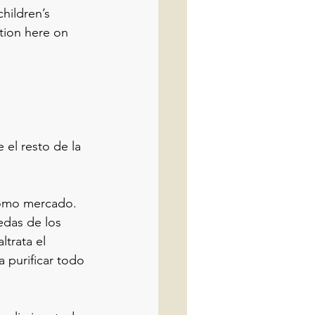
hildren’s 
ion here on 
 el resto de la 
 como mercado. 
edas de los 
trata el 
a purificar todo 