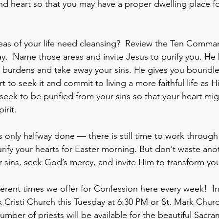
 and heart so that you may have a proper dwelling place f
reas of your life need cleansing?  Review the Ten Comm
day.  Name those areas and invite Jesus to purify you. He
ur burdens and take away your sins. He gives you boundle
 to seek it and commit to living a more faithful life as Hi
 seek to be purified from your sins so that your heart mig
irit. 
s only halfway done — there is still time to work through
ify your hearts for Easter morning. But don’t waste ano
ins, seek God’s mercy, and invite Him to transform you
ferent times we offer for Confession here every week!  In
 Cristi Church this Tuesday at 6:30 PM or St. Mark Churc
mber of priests will be available for the beautiful Sacra