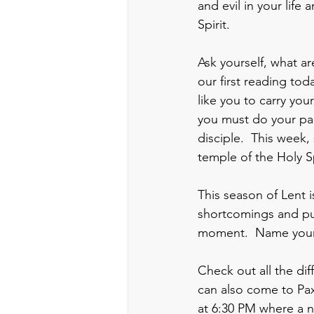
and evil in your life
Spirit.  
Ask yourself, what a
our first reading to
like you to carry yo
you must do your part
disciple.  This week,
temple of the Holy Sp
This season of Lent i
shortcomings and pur
moment.  Name your s
Check out all the dif
can also come to Pax
at 6:30 PM where a nu