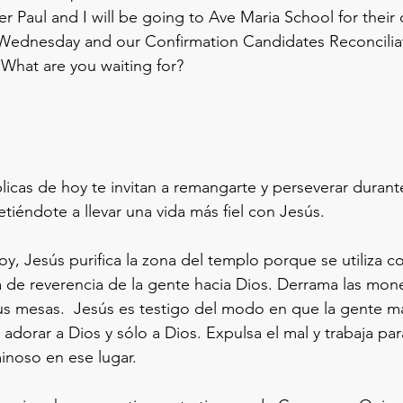
er Paul and I will be going to Ave Maria School for their c
Wednesday and our Confirmation Candidates Reconciliat
 What are you waiting for?
licas de hoy te invitan a remangarte y perseverar durante
éndote a llevar una vida más fiel con Jesús.
oy, Jesús purifica la zona del templo porque se utiliza
ta de reverencia de la gente hacia Dios. Derrama las mon
us mesas.  Jesús es testigo del modo en que la gente mal
 adorar a Dios y sólo a Dios. Expulsa el mal y trabaja par
noso en ese lugar. 