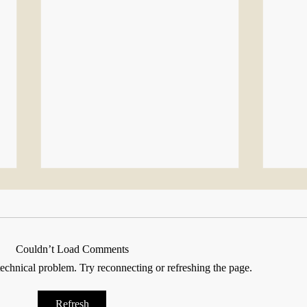
Couldn’t Load Comments
 technical problem. Try reconnecting or refreshing the page.
This week,
Je
Refresh