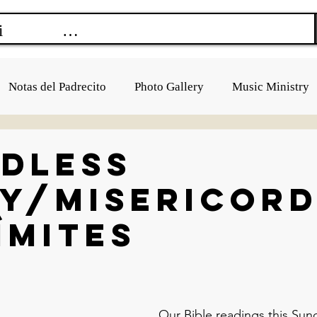
Notas del Padrecito
Photo Gallery
Music Ministry
DLESS
Y/Misericord
ímites
Our Bible readings this Sund