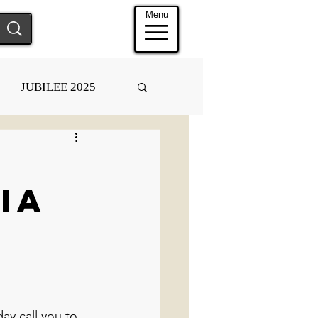
Menu
JUBILEE 2025
ia
ay call you to 