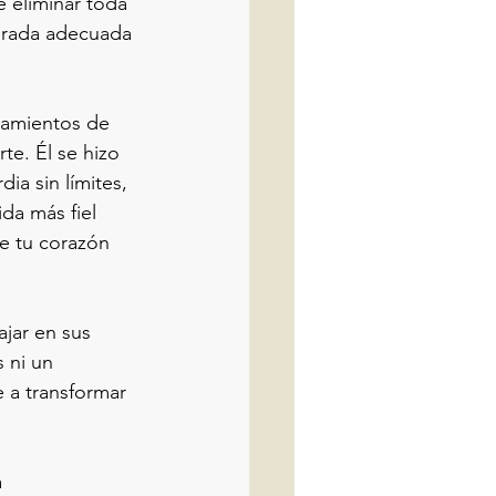
 eliminar toda 
orada adecuada 
amientos de 
te. Él se hizo 
ia sin límites, 
da más fiel 
e tu corazón 
jar en sus 
 ni un 
 a transformar 
 