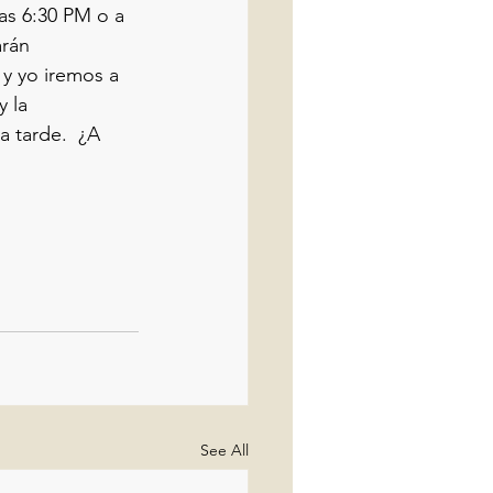
as 6:30 PM o a 
arán 
y yo iremos a 
 la 
 tarde.  ¿A 
See All