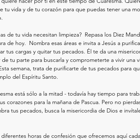
 quiere hacer por ti en este tiempo de Cuaresma. Quiere
e tu vida y de tu corazón para que puedas tener una m
o.
as de tu vida necesitan limpieza?  
Repasa los Diez Mand
ura de hoy.
Nombra esas áreas e invita a Jesús a purificar
var tus cargas y quitar tus pecados. Él te da una misericord
de tu parte para buscarla y comprometerte a vivir una vi
Esta semana, trata de purificarte de tus pecados para qu
plo del Espíritu Santo. 
sma está sólo a la mitad - todavía hay tiempo para traba
 sus corazones para la mañana de Pascua. Pero no pierdas
 tus pecados, busca la misericordia de Dios e invítale
s diferentes horas de confesión que ofrecemos aquí cada