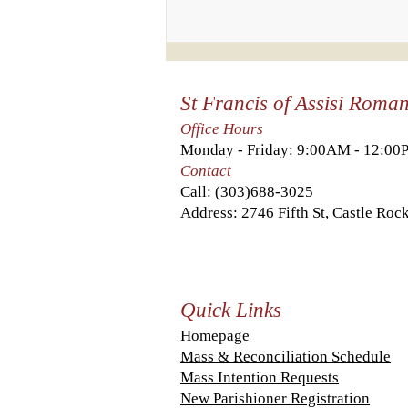
invite to join
us this week?
St Francis of Assisi Roma
Office Hours
Monday - Friday: 9:00AM - 12:0
Contact
Call:
(303)688-3025
Address: 2746 Fifth St, Castle Ro
Quick Links
Homepage
Mass & Reconciliation Schedule
Mass Intention Requests
New Parishioner Registration