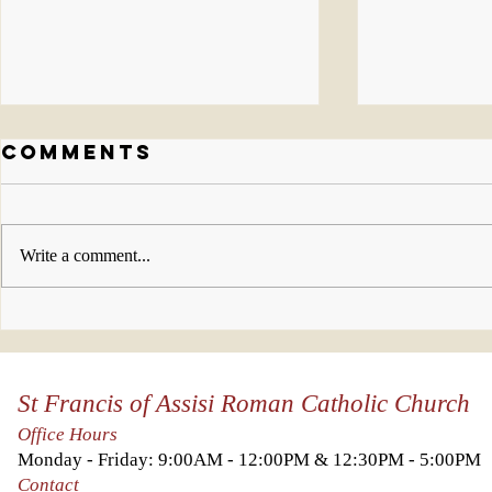
Comments
Write a comment...
Celebration
Nuest
Photo Gallery
práct
in honor of Fr
cuare
St Francis of Assisi Roman Catholic Church
Carlos's 15th
year
Office Hours
anniversary!
Monday - Friday: 9:00AM - 12:00PM & 12:30PM - 5:00PM
Contact