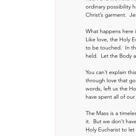
ordinary possibility
Christ’s garment.  J
What happens here i
Like love, the Holy 
to be touched.  In th
held.  Let the Body 
You can’t explain thi
through love that go
words, left us the H
have spent all of ou
The Mass is a timeles
it.  But we don’t hav
Holy Eucharist to le