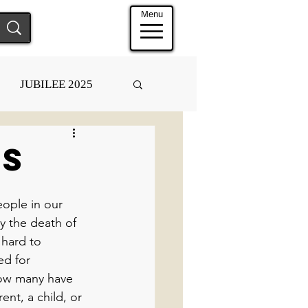
Menu
JUBILEE 2025
us
ople in our 
 the death of 
 hard to 
d for 
ow many have 
ent, a child, or 