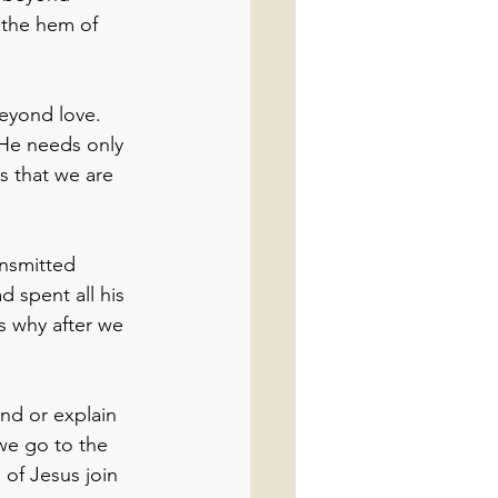
 the hem of 
eyond love. 
 He needs only 
s that we are 
ansmitted 
 spent all his 
s why after we 
and or explain 
 we go to the 
of Jesus join 