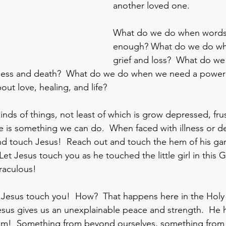
another loved one.
What do we do when words 
enough? What do we do wh
grief and loss?  What do w
kness and death?  What do we do when we need a powe
out love, healing, and life?
inds of things, not least of which is grow depressed, fru
re is something we can do.  When faced with illness or d
d touch Jesus!  Reach out and touch the hem of his gar
et Jesus touch you as he touched the little girl in this 
raculous!
 Jesus touch you!  How?  That happens here in the Holy E
s gives us an unexplainable peace and strength.  He ho
im!  Something from beyond ourselves, something from