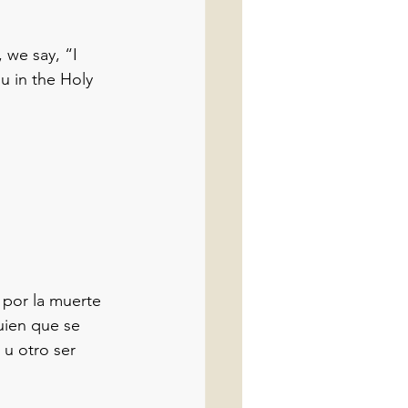
we say, “I 
u in the Holy 
por la muerte 
uien que se 
u otro ser 