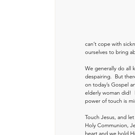
can’t cope with sic
ourselves to bring ab
We generally do all k
despairing.  But the
on today’s Gospel an
elderly woman did!  L
power of touch is mi
Touch Jesus, and let
Holy Communion, Jesu
heart and we hold H