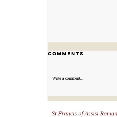
Comments
Write a comment...
What is our
Mission? /Cual
es nuestra
St Francis of Assisi Roma
Misión