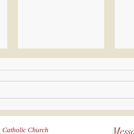
Via Crucis
I 
Viviente/ Way
Yo
of the Cross
Fr
Mess
n Catholic Church
Live