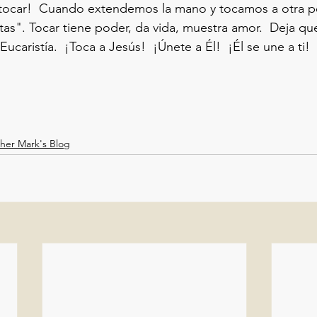
tocar!  Cuando extendemos la mano y tocamos a otra pe
s". Tocar tiene poder, da vida, muestra amor.  Deja que
ucaristía.  ¡Toca a Jesús!  ¡Únete a Él!  ¡Él se une a ti!
her Mark's Blog