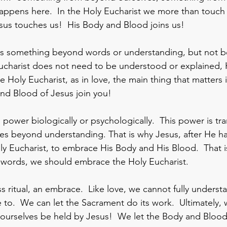
 happens here.  In the Holy Eucharist we more than touch
esus touches us!  His Body and Blood joins us!
s something beyond words or understanding, but not b
Eucharist does not need to be understood or explained,
e Holy Eucharist, as in love, the main thing that matters i
and Blood of Jesus join you!
s power biologically or psychologically.  This power is tr
es beyond understanding. That is why Jesus, after He had
oly Eucharist, to embrace His Body and His Blood.  That i
r words, we should embrace the Holy Eucharist. 
s ritual, an embrace.  Like love, we cannot fully underst
e to.  We can let the Sacrament do its work.  Ultimately,
t ourselves be held by Jesus!  We let the Body and Blood 