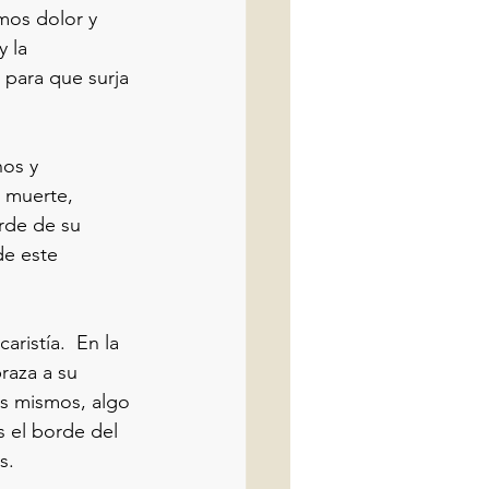
os dolor y 
 la 
para que surja 
os y 
 muerte, 
rde de su 
de este 
ristía.  En la 
raza a su 
os mismos, algo 
s el borde del 
s.