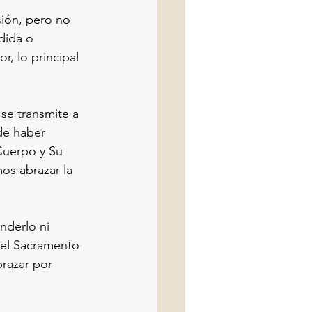
ión, pero no 
dida o 
r, lo principal 
se transmite a 
de haber 
Cuerpo y Su 
os abrazar la 
nderlo ni 
 el Sacramento 
brazar por 