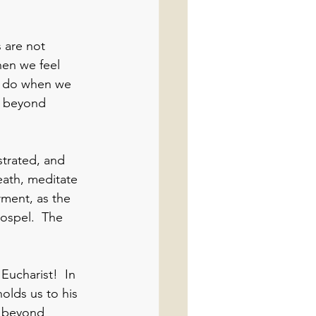
are not 
en we feel 
e do when we 
r beyond 
strated, and 
eath, meditate 
ment, as the 
Gospel.  The 
ucharist!  In 
lds us to his 
 beyond 