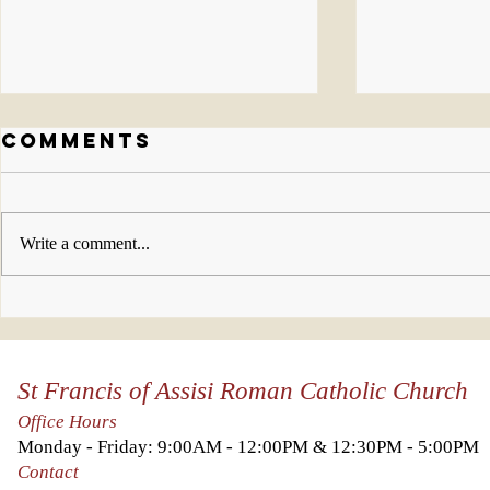
Comments
Write a comment...
Celebration
Nuest
Photo Gallery
práct
in honor of Fr
cuare
St Francis of Assisi Roman Catholic Church
Carlos's 15th
year
Office Hours
anniversary!
Monday - Friday: 9:00AM - 12:00PM & 12:30PM - 5:00PM
Contact